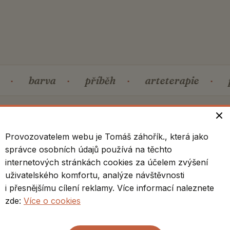
·
barva
·
příběh
·
arteterapie
·
Provozovatelem webu je Tomáš záhořík., která jako
správce osobních údajů používá na těchto
GALERIE
internetových stránkách cookies za účelem zvýšení
uživatelského komfortu, analýze návštěvnosti
Vybraná díla
i přesnějšímu cílení reklamy. Více informací naleznete
zde:
Více o cookies
Akryl na plátně, 2023–2026. Obrazy je po
domluvě možné prohlédnout i v ateliéru.